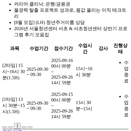
커리어 클리닉: 은행/금융권
물경력 탈출 프로젝트 성과로, 몸값 올리는 이직 테크트
리
[8월 모집] (LH) 청년주거이룸 상담
2026년 서울청년센터 서초 & 서초청년센터 상반기 프로
그램 후기 모음집
수업시
진행상
과목
수업기간
접수기간
강사
간
태
2025-09-16
수
[2타임] 15
00시 00분
15시~16
업
2025-09-30
시~16시 30
~
~ 09-30
시 30분
종
2025-09-26
분(1.5H)
료
14시 59분
2025-09-15
수
[1타임] 13
00시 00분
13시 30
업
2025-09-30
시 30분~15
~
~ 09-30
분~15시
종
2025-09-26
시(1.5H)
료
14시 59분
1